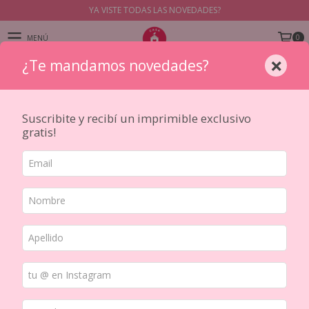
YA VISTE TODAS LAS NOVEDADES?
0
MENÚ
×
¿Te mandamos novedades?
PRODUCTOS
Inicio
/
HERRAMIENTAS
/
TROQUELADO Y REPUJADO
/
Troqueles y dies
/
Troquel 4.25 pulg
Suscribite y recibí un imprimible exclusivo
gratis!
20
%
OFF