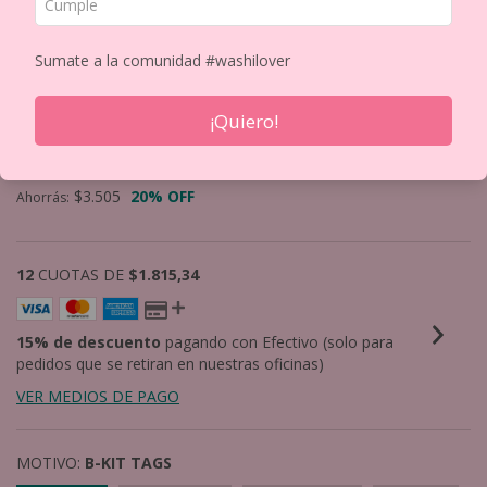
Sumate a la comunidad #washilover
TROQUEL 4.25 PULG
¡Quiero!
$14.019
$17.524
Precio sin impuestos
$11.585,95
$3.505
20
% OFF
Ahorrás:
12
CUOTAS DE
$1.815,34
15% de descuento
pagando con Efectivo (solo para
pedidos que se retiran en nuestras oficinas)
VER MEDIOS DE PAGO
MOTIVO:
B-KIT TAGS