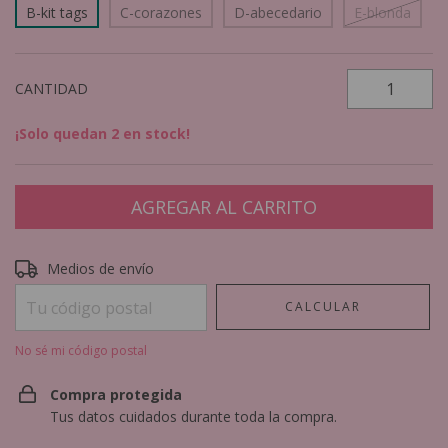
B-kit tags
C-corazones
D-abecedario
E-blonda
CANTIDAD
¡Solo quedan
2
en stock!
Entregas para el CP:
CAMBIAR CP
Medios de envío
CALCULAR
No sé mi código postal
Compra protegida
Tus datos cuidados durante toda la compra.