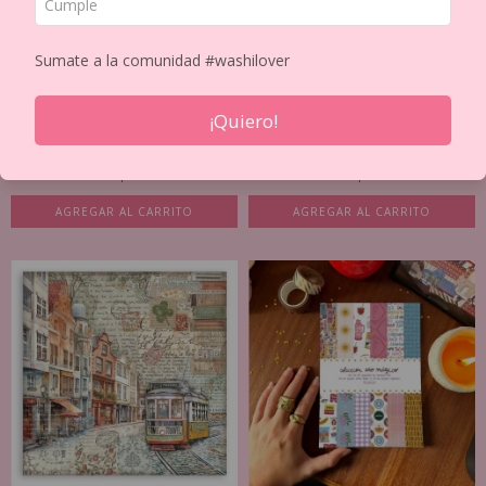
Sumate a la comunidad #washilover
¡Quiero!
STAMPERIA BACKGROUNDS
STAMPERIA DOUBLE SIDED PAPER
DOUBLE SIDED PAPER...
8"X8" 10PKG
$24.413
$24.413
$27.125
$27.125
AGREGAR AL CARRITO
AGREGAR AL CARRITO