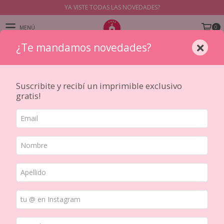
YA VISTE TODAS LAS NOVEDADES?
0
MENÚ
×
¿Te mandamos novedades?
PRODUCTOS
Suscribite y recibí un imprimible exclusivo
gratis!
Inicio
/
PAPELES
/
JOURNALING Y SCRAP
/
Blocks de papeles
Ordenar por
FILTRAR
10
%
OFF
10
%
OFF