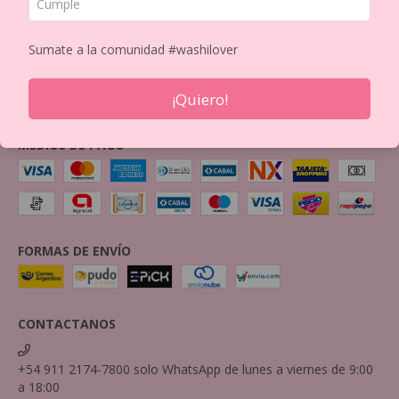
BOX
Política de Privacidad
Sumate a la comunidad #washilover
Política de Devolución
Mayorista
¡Quiero!
Imprimi tus Washis!
Contactanos por mail
MEDIOS DE PAGO
FORMAS DE ENVÍO
CONTACTANOS
+54 911 2174-7800 solo WhatsApp de lunes a viernes de 9:00
a 18:00