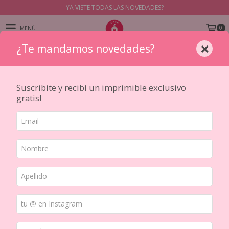
YA VISTE TODAS LAS NOVEDADES?
0
MENÚ
×
¿Te mandamos novedades?
PRODUCTOS
Suscribite y recibí un imprimible exclusivo
gratis!
Inicio
/
COLECCIONES
/
Prima Marketing
No tenemos resultados para tu
búsqueda. Por favor, intentá con otros
filtros.
NAVEGACIÓN
Cómo comprar
Seguimiento Correo Argentino
Unifica tus pedidos con nuestra
Quiénes somos