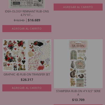
AGREGAR AL CARRITO
IDEA-OLOGY REMNANT RUB-ONS
4.75"X7....
$16.689
$18.543
AGREGAR AL CARRITO
GRAPHIC 45 RUB-ON TRANSFER SET
$26.317
STAMPERIA RUB-ON 4"X 8.5" SERIE
A
$13.709