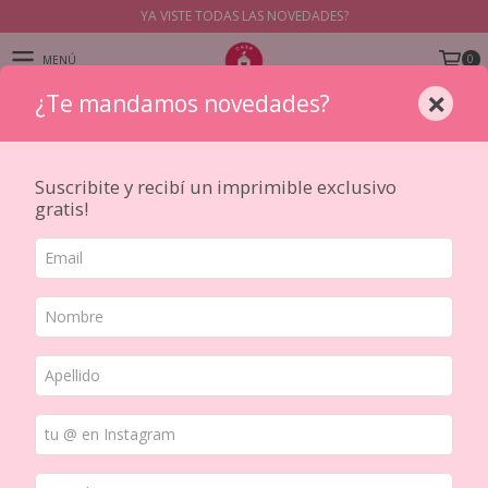
YA VISTE TODAS LAS NOVEDADES?
0
MENÚ
×
¿Te mandamos novedades?
PRODUCTOS
Suscribite y recibí un imprimible exclusivo
gratis!
Transfers
Los transfers o rub-on son láminas con diseños que se adhieren
mediante presión, sin necesidad de pegamento. Son perfectas para
manualidades
Inicio
/
STICKERS Y TRANSFERS
/
MATERIAL
/
Transfers
Ordenar por
FILTRAR