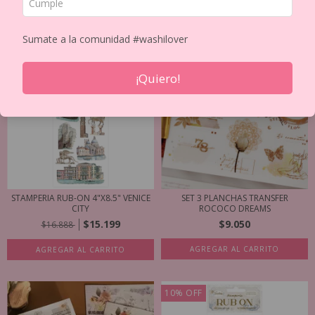
Sumate a la comunidad #washilover
10
%
OFF
¡Quiero!
STAMPERIA RUB-ON 4"X8.5" VENICE
SET 3 PLANCHAS TRANSFER
CITY
ROCOCO DREAMS
$15.199
$9.050
$16.888
AGREGAR AL CARRITO
AGREGAR AL CARRITO
10
%
OFF