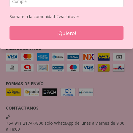
BOX
Política de Privacidad
Sumate a la comunidad #washilover
Política de Devolución
Mayorista
¡Quiero!
Imprimi tus Washis!
Contactanos por mail
MEDIOS DE PAGO
FORMAS DE ENVÍO
CONTACTANOS
+54 911 2174-7800 solo WhatsApp de lunes a viernes de 9:00
a 18:00