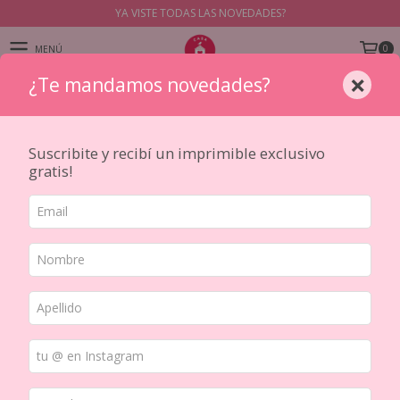
YA VISTE TODAS LAS NOVEDADES?
0
MENÚ
×
¿Te mandamos novedades?
PRODUCTOS
Suscribite y recibí un imprimible exclusivo
gratis!
Inicio
/
HERRAMIENTAS
/
MIXED MEDIA
/
Telas
No tenemos resultados para tu
búsqueda. Por favor, intentá con otros
filtros.
NAVEGACIÓN
Cómo comprar
Seguimiento Correo Argentino
Unifica tus pedidos con nuestra
Quiénes somos