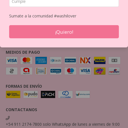
Unifica tus pedidos con nuestra
Quiénes somos
BOX
Política de Privacidad
Sumate a la comunidad #washilover
Política de Devolución
Mayorista
¡Quiero!
Imprimi tus Washis!
Contactanos por mail
MEDIOS DE PAGO
FORMAS DE ENVÍO
CONTACTANOS
+54 911 2174-7800 solo WhatsApp de lunes a viernes de 9:00