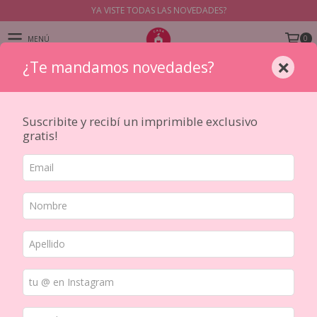
YA VISTE TODAS LAS NOVEDADES?
0
MENÚ
×
¿Te mandamos novedades?
PRODUCTOS
Suscribite y recibí un imprimible exclusivo
gratis!
Inicio
/
ESCRITURA Y CUADERNOS
/
ESCRITURA
/
Lapiceras estilograficas
No tenemos resultados para tu
búsqueda. Por favor, intentá con otros
filtros.
NAVEGACIÓN
Cómo comprar
Seguimiento Correo Argentino