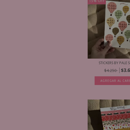
15
%
OFF
STICKERS BY PALE S
$3.
$4.250
AGREGAR AL CAR