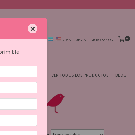
×
0
CREAR CUENTA
INICIAR SESIÓN
mprimible
AMIENTAS
DE AUTOR
VER TODOS LOS PRODUCTOS
BLOG
Ordenar por