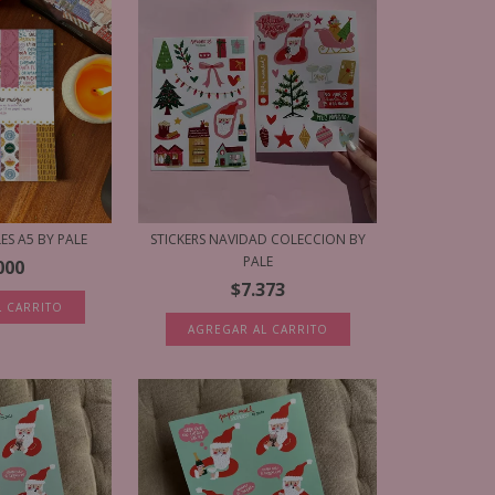
ES A5 BY PALE
STICKERS NAVIDAD COLECCION BY
PALE
000
$7.373
L CARRITO
AGREGAR AL CARRITO