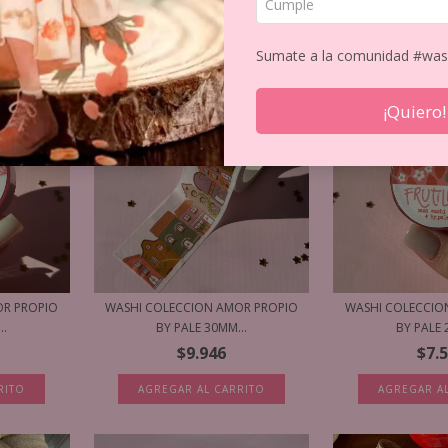
Sumate a la comunidad #was
¡Quiero!
OR PROPIO
WASHI COLECCION AMOR PROPIO
WASHI COLECCIO
..
BY PALE 30MM...
BY PALE 
$9.946
$7.
RITO
AGREGAR AL CARRITO
AGREGAR A