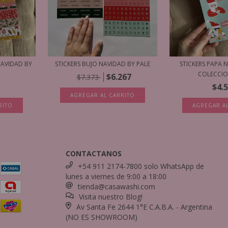
NAVIDAD BY
STICKERS BUJO NAVIDAD BY PALE
STICKERS PAPA
COLECCION
$6.267
$7.373
$4.
RITO
CONTACTANOS
+54 911 2174-7800 solo WhatsApp de
lunes a viernes de 9:00 a 18:00
tienda@casawashi.com
Visita nuestro Blog!
Av Santa Fe 2644 1°E C.A.B.A. - Argentina
(NO ES SHOWROOM)