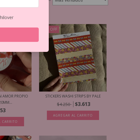
hilover
15
%
OFF
N AMOR PROPIO
STICKERS WASHI STRIPS BY PALE
20MM...
$3.613
$4.250
553
AGREGAR AL CARRITO
L CARRITO