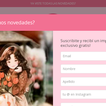
YA VISTE TODAS LAS NOVEDADES?
os novedades?
Suscribite y recibí un i
exclusivo gratis!
STICKERS
PAPELES
SELLOS
PAPELERIA JAPONESA
HERR