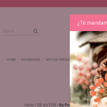
¿Te mandam
HOME
NOVEDADES
SETS DE PAPELERIA
WASHIS Y CINTAS
Inicio
DE AUTOR
By Pale
/
/