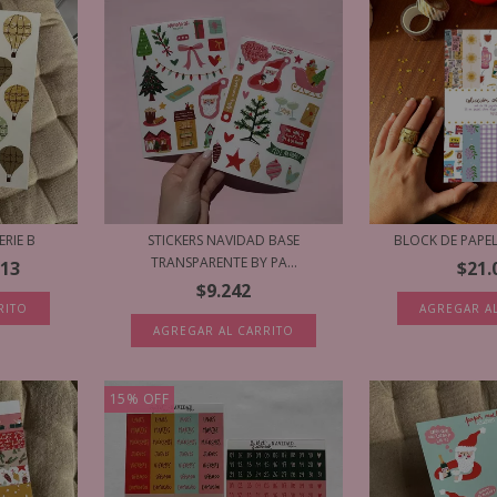
ERIE B
STICKERS NAVIDAD BASE
BLOCK DE PAPEL
TRANSPARENTE BY PA...
613
$21.
$9.242
RITO
AGREGAR A
AGREGAR AL CARRITO
15
%
OFF