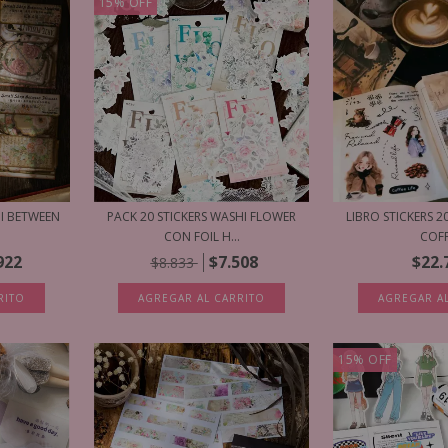
15
%
OFF
PACK 20 STICKERS WASHI FLOWER
HI BETWEEN
LIBRO STICKERS 2
CON FOIL H...
COF
$7.508
922
$22.
$8.833
AGREGAR AL CARRITO
RITO
AGREGAR A
15
%
OFF