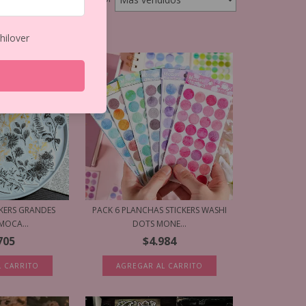
hilover
CKERS GRANDES
PACK 6 PLANCHAS STICKERS WASHI
MOCA...
DOTS MONE...
705
$4.984
L CARRITO
AGREGAR AL CARRITO