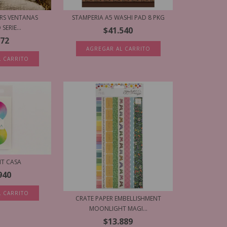
ERS VENTANAS
STAMPERIA A5 WASHI PAD 8 PKG
SERIE...
$41.540
972
AGREGAR AL CARRITO
L CARRITO
MT CASA
940
L CARRITO
CRATE PAPER EMBELLISHMENT
MOONLIGHT MAGI...
$13.889