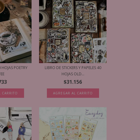
0 HOJAS POETRY
LIBRO DE STICKERS Y PAPELES 40
FEE
HOJAS OLD...
733
$31.156
L CARRITO
AGREGAR AL CARRITO