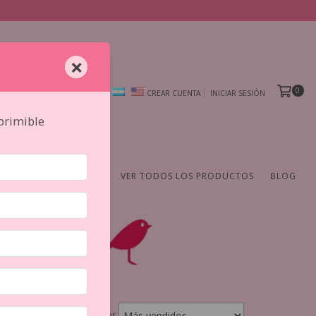
×
0
CREAR CUENTA
INICIAR SESIÓN
mprimible
AMIENTAS
DE AUTOR
VER TODOS LOS PRODUCTOS
BLOG
Ordenar por