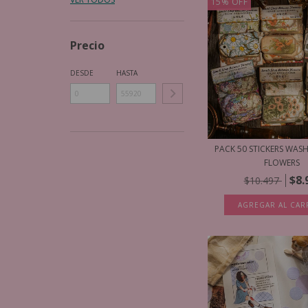
15
%
OFF
Precio
DESDE
HASTA
PACK 50 STICKERS WAS
FLOWERS
$8.
$10.497
AGREGAR AL CAR