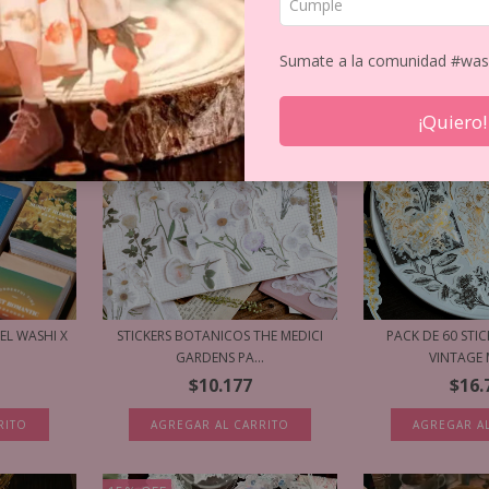
Sumate a la comunidad #was
¡Quiero!
EL WASHI X
STICKERS BOTANICOS THE MEDICI
PACK DE 60 STI
GARDENS PA...
VINTAGE 
$10.177
$16.
RITO
AGREGAR AL CARRITO
AGREGAR A