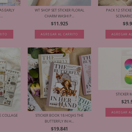
AS EARLY
WT SHOP SET STICKER FLORAL
PACK 12 STICK
..
CHARM WASHI P...
SCENARIO 
$11.925
$9.
RITO
AGREGAR AL CARRITO
AGREGAR A
STICKER 
$21.
AGREGAR A
RE COLLAGE
STICKER BOOK 18 HOJAS THE
BUTTERFLY IN H...
$19.841