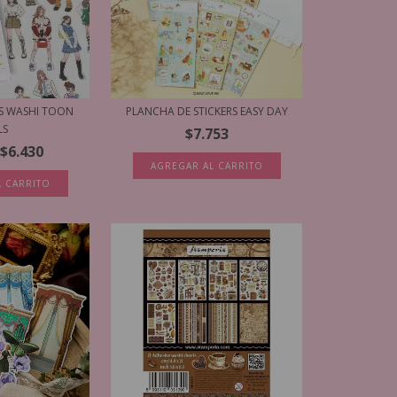
RS WASHI TOON
PLANCHA DE STICKERS EASY DAY
LS
$7.753
$6.430
AGREGAR AL CARRITO
L CARRITO