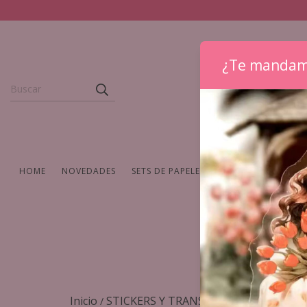
¿Te mandam
HOME
NOVEDADES
SETS DE PAPELERIA
WASHIS Y CINTAS
Inicio
STICKERS Y TRANSFERS
MATERIAL
/
/
/