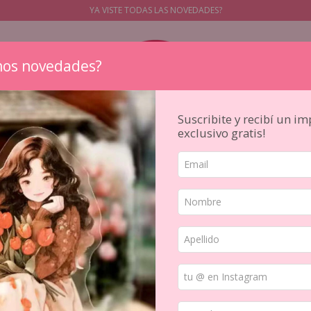
YA VISTE TODAS LAS NOVEDADES?
os novedades?
Suscribite y recibí un i
exclusivo gratis!
STICKERS
PAPELES
SELLOS
PAPELERIA JAPONESA
HERR
Washi