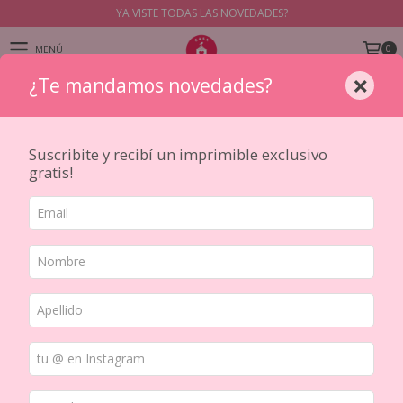
YA VISTE TODAS LAS NOVEDADES?
0
MENÚ
×
¿Te mandamos novedades?
PRODUCTOS
Suscribite y recibí un imprimible exclusivo
gratis!
Inicio
/
ESCRITURA Y CUADERNOS
/
CUADERNOS Y JOURNALS
/
Cuadernos y anotadores
Ordenar por
FILTRAR