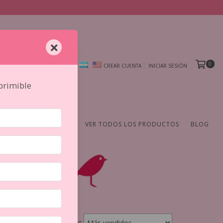
×
0
CREAR CUENTA
INICIAR SESIÓN
mprimible
AMIENTAS
DE AUTOR
VER TODOS LOS PRODUCTOS
BLOG
Ordenar por