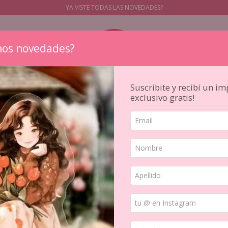
YA VISTE TODAS LAS NOVEDADES?
os novedades?
Suscribite y recibí un i
exclusivo gratis!
STICKERS
PAPELES
SELLOS
PAPELERIA JAPONESA
HERR