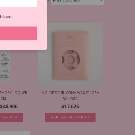
hilover
 MEMORY LOQUER
MOLDE DE SILICONA WAX IT LORA
1CM
BAILORA
$48.906
$17.626
L CARRITO