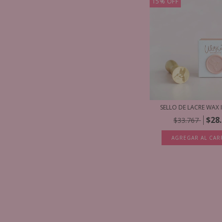
15
%
OFF
SELLO DE LACRE WAX I
$28
$33.767
AGREGAR AL CAR