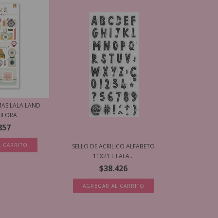
MAS LALA LAND
AILORA
857
SELLO DE ACRILICO ALFABETO
11X21 L LALA...
$38.426