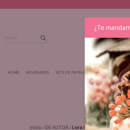
¿Te mandam
HOME
NOVEDADES
SETS DE PAPELERIA
WASHIS Y CINTAS
Inicio
DE AUTOR
Lora Bailora
/
/