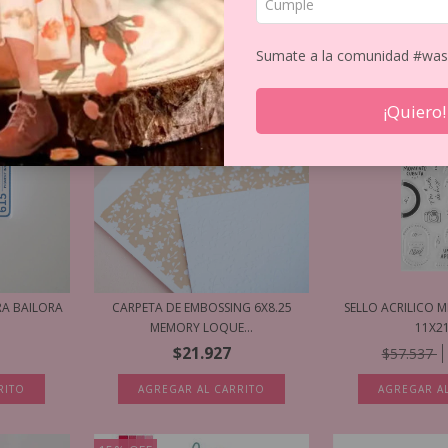
Sumate a la comunidad #was
15
%
OFF
¡Quiero!
RA BAILORA
CARPETA DE EMBOSSING 6X8.25
SELLO ACRILICO
MEMORY LOQUE...
11X2
$21.927
$57.537
RITO
AGREGAR AL CARRITO
AGREGAR A