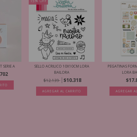
15
%
OFF
T SERIE A
SELLO ACRILICO 10X10CM LORA
PEGATINAS FOR
BAILORA
LORA B
.702
$10.318
$17.
$12.139
RITO
AGREGAR AL CARRITO