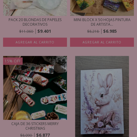
PACK 20 BLONDAS DE PAPELES
MINI BLOCK X 50 HOJAS PINTURA
DECORATIVOS
DE ARTISTA...
$9.401
$6.985
$11.060
$8.218
AGREGAR AL CARRITO
AGREGAR AL CARRITO
15
%
OFF
CAJA DE 36 STICKERS MERRY
CHRISTMAS
$6.877
$8.090