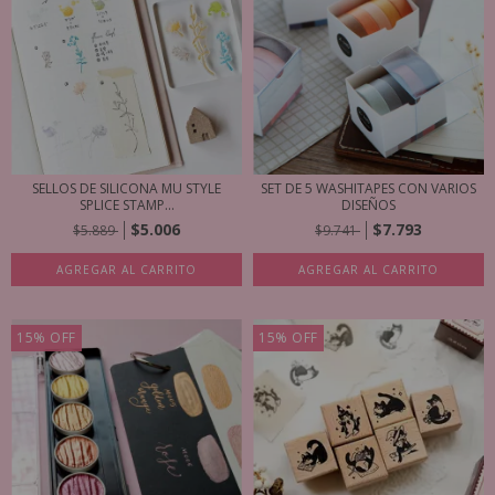
SELLOS DE SILICONA MU STYLE
SET DE 5 WASHITAPES CON VARIOS
SPLICE STAMP...
DISEÑOS
$5.006
$7.793
$5.889
$9.741
AGREGAR AL CARRITO
AGREGAR AL CARRITO
15
%
OFF
15
%
OFF