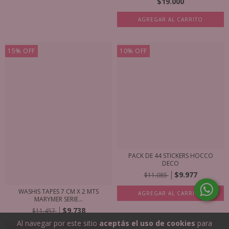
$19.000
AGREGAR AL CARRITO
15
%
OFF
10
%
OFF
PACK DE 44 STICKERS HOCCO
DECO
$9.977
$11.085
WASHIS TAPES 7 CM X 2 MTS
AGREGAR AL CARRITO
MARYMER SERIE...
$9.738
$11.457
Al navegar por este sitio
aceptás el uso de cookies
para
AGREGAR AL CARRITO