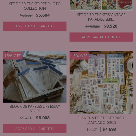
SET DE 20 STICKER PET PHOTO
COLLECTION
SET DE 30 STICKERS VINTAGE
$5.604
$6.593
PARADISE SERI...
$8.520
$10.023
AGREGAR AL CARRITO
AGREGAR AL CARRITO
15
%
OFF
15
%
OFF
BLOCK DE PAPELES LIFE ESSAY
SERIES
$8.008
$9.421
PLANCHA DE STICKER PAPEL
LAMINADO GIRLS
$4.693
AGREGAR AL CARRITO
$5.521