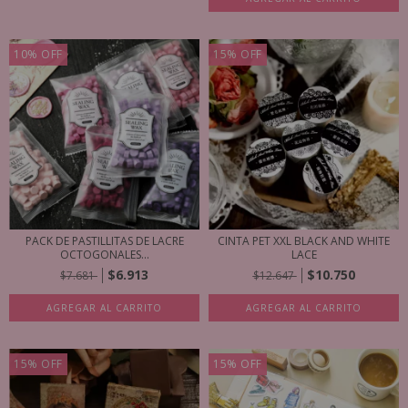
10
%
OFF
15
%
OFF
PACK DE PASTILLITAS DE LACRE
CINTA PET XXL BLACK AND WHITE
OCTOGONALES...
LACE
$6.913
$10.750
$7.681
$12.647
AGREGAR AL CARRITO
AGREGAR AL CARRITO
15
%
OFF
15
%
OFF