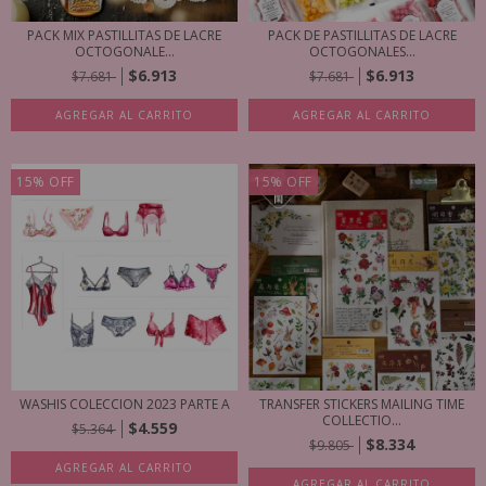
PACK MIX PASTILLITAS DE LACRE
PACK DE PASTILLITAS DE LACRE
OCTOGONALE...
OCTOGONALES...
$6.913
$6.913
$7.681
$7.681
AGREGAR AL CARRITO
AGREGAR AL CARRITO
15
%
OFF
15
%
OFF
WASHIS COLECCION 2023 PARTE A
TRANSFER STICKERS MAILING TIME
COLLECTIO...
$4.559
$5.364
$8.334
$9.805
AGREGAR AL CARRITO
AGREGAR AL CARRITO