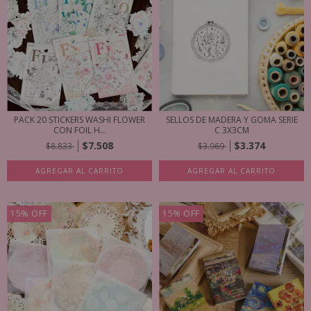
PACK 20 STICKERS WASHI FLOWER
SELLOS DE MADERA Y GOMA SERIE
CON FOIL H...
C 3X3CM
$7.508
$3.374
$8.833
$3.969
AGREGAR AL CARRITO
AGREGAR AL CARRITO
15
%
OFF
15
%
OFF