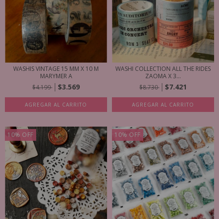
WASHI COLLECTION ALL THE RIDES
WASHIS VINTAGE 15 MM X 10 M
ZAOMA X 3...
MARYMER A
$7.421
$3.569
$8.730
$4.199
AGREGAR AL CARRITO
AGREGAR AL CARRITO
10
%
OFF
10
%
OFF