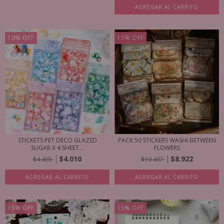
AGREGAR AL CARRITO
10
%
OFF
15
%
OFF
STICKETS PET DECO GLAZED
PACK 50 STICKERS WASHI BETWEEN
SUGAR X 4 SHEET...
FLOWERS
$4.010
$8.922
$4.455
$10.497
AGREGAR AL CARRITO
AGREGAR AL CARRITO
15
%
OFF
15
%
OFF