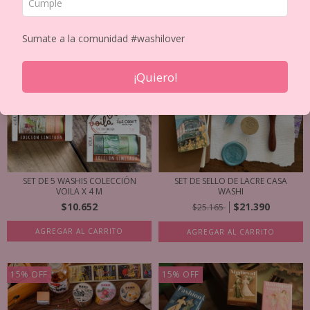
Sumate a la comunidad #washilover
15
%
OFF
¡Quiero!
SET DE 5 WASHIS COLECCIÓN
SET DE SELLO DE LACRE CASA
VOILA X 4 M
WASHI
$10.652
$21.390
$25.165
AGREGAR AL CARRITO
AGREGAR AL CARRITO
15
%
OFF
15
%
OFF