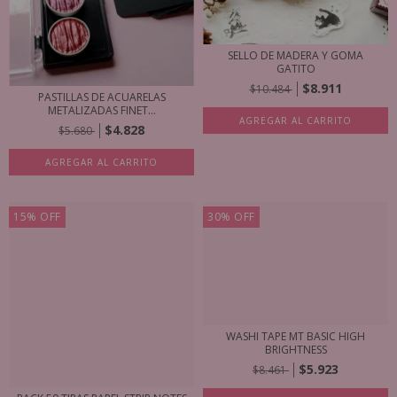
SELLO DE MADERA Y GOMA
GATITO
$8.911
$10.484
PASTILLAS DE ACUARELAS
METALIZADAS FINET...
AGREGAR AL CARRITO
$4.828
$5.680
AGREGAR AL CARRITO
15
%
OFF
30
%
OFF
WASHI TAPE MT BASIC HIGH
BRIGHTNESS
$5.923
$8.461