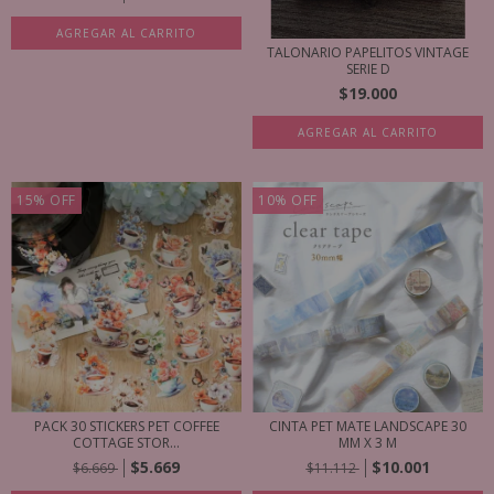
AGREGAR AL CARRITO
TALONARIO PAPELITOS VINTAGE
SERIE D
$19.000
AGREGAR AL CARRITO
15
%
OFF
10
%
OFF
PACK 30 STICKERS PET COFFEE
CINTA PET MATE LANDSCAPE 30
COTTAGE STOR...
MM X 3 M
$5.669
$10.001
$6.669
$11.112