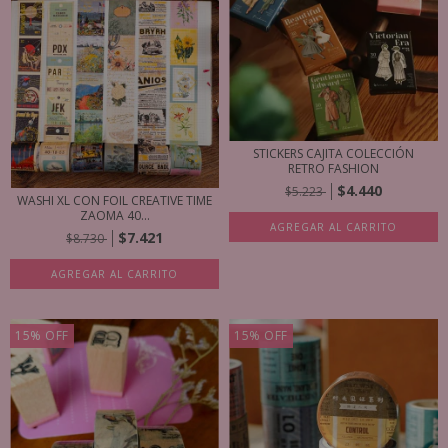
STICKERS CAJITA COLECCIÓN
RETRO FASHION
$4.440
$5.223
WASHI XL CON FOIL CREATIVE TIME
ZAOMA 40...
AGREGAR AL CARRITO
$7.421
$8.730
AGREGAR AL CARRITO
15
%
OFF
15
%
OFF