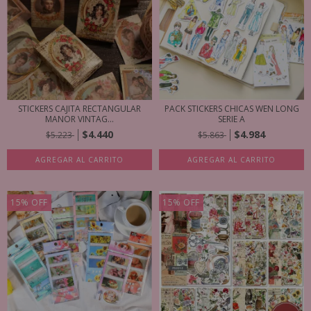
STICKERS CAJITA RECTANGULAR
PACK STICKERS CHICAS WEN LONG
MANOR VINTAG...
SERIE A
$4.440
$4.984
$5.223
$5.863
AGREGAR AL CARRITO
AGREGAR AL CARRITO
15
%
OFF
15
%
OFF