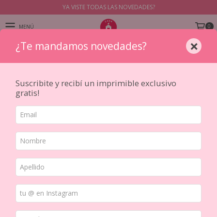
YA VISTE TODAS LAS NOVEDADES?
0
MENÚ
×
¿Te mandamos novedades?
PRODUCTOS
Suscribite y recibí un imprimible exclusivo
gratis!
SALE
Ultimas unidades, ofertas, outlet y productos discontinuos. Aca vas a
encontrar las gangas y los mejores descuentos
Inicio
/
SALE
Ordenar por
FILTRAR