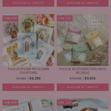
AGREGAR AL CARRITO
AGREGAR AL CARRITO
10
%
OFF
10
%
OFF
PACK 30 STICKER PET FLOWER
PACK DE 40 STICKERS PAPEL MATE
COURTYARD
RICORDO
$6.290
$9.815
$6.989
$10.906
AGREGAR AL CARRITO
AGREGAR AL CARRITO
15
%
OFF
20
%
OFF