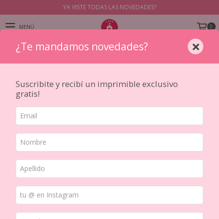
YA VISTE TODAS LAS NOVEDADES?
0
MENÚ
×
¿Te mandamos novedades?
PRODUCTOS
Suscribite y recibí un imprimible exclusivo
gratis!
Inicio
/
PAPELES
/
BASICOS
/
Origami
No tenemos resultados para tu
búsqueda. Por favor, intentá con otros
filtros.
NAVEGACIÓN
Cómo comprar
Seguimiento Correo Argentino
Unifica tus pedidos con nuestra
Quiénes somos