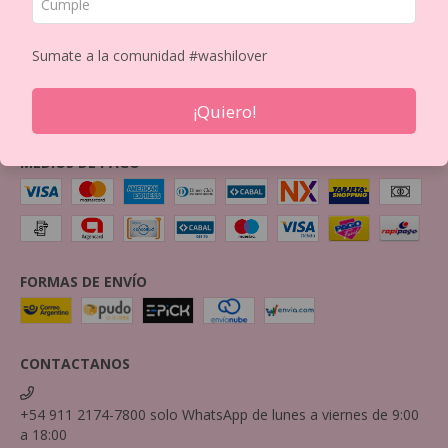
BOX
Política de Privacidad
Sumate a la comunidad #washilover
Política de Devolución
Mayorista
¡Quiero!
Imprimi tus Washis!
Contactanos por mail
MEDIOS DE PAGO
FORMAS DE ENVÍO
CONTACTANOS
+54 911 2174-7800 solo WhatsApp de lunes a viernes de 9:00
a 18:00