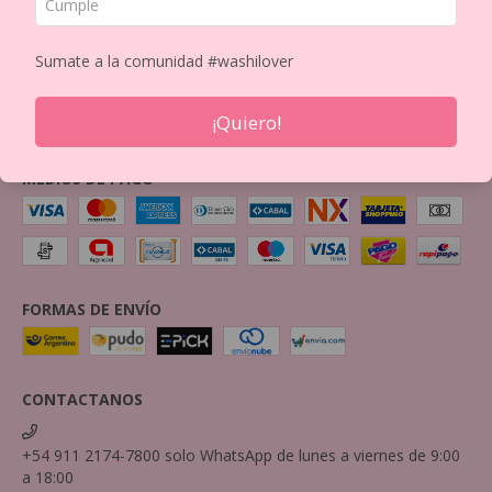
BOX
Política de Privacidad
Sumate a la comunidad #washilover
Política de Devolución
Mayorista
¡Quiero!
Imprimi tus Washis!
Contactanos por mail
MEDIOS DE PAGO
FORMAS DE ENVÍO
CONTACTANOS
+54 911 2174-7800 solo WhatsApp de lunes a viernes de 9:00
a 18:00