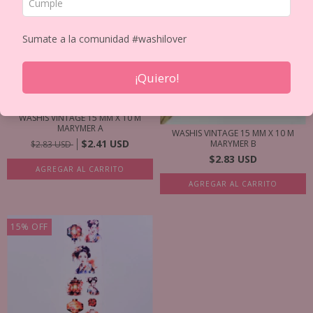
Sumate a la comunidad #washilover
¡Quiero!
WASHIS VINTAGE 15 MM X 10 M
MARYMER A
WASHIS VINTAGE 15 MM X 10 M
$2.41 USD
MARYMER B
$2.83 USD
$2.83 USD
AGREGAR AL CARRITO
AGREGAR AL CARRITO
15
%
OFF