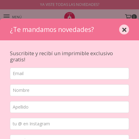
YA VISTE TODAS LAS NOVEDADES?
0
MENÚ
×
¿Te mandamos novedades?
PRODUCTOS
Suscribite y recibí un imprimible exclusivo
gratis!
Inicio
/
DE AUTOR
/
Marymer
Ordenar por
FILTRAR
15
%
OFF