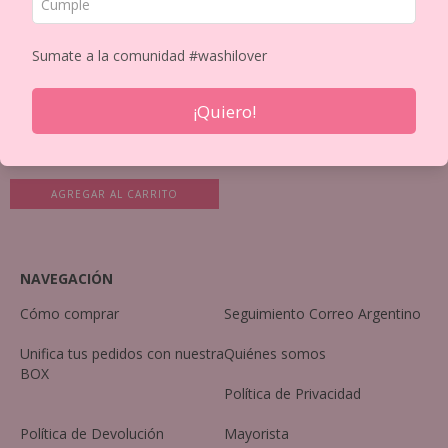
Sumate a la comunidad #washilover
¡Quiero!
PINZA OJALILLOS EYELET BAJO
ESFUERZO 2 M...
$58.15 USD
NAVEGACIÓN
Cómo comprar
Seguimiento Correo Argentino
Unifica tus pedidos con nuestra
Quiénes somos
BOX
Política de Privacidad
Política de Devolución
Mayorista