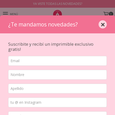
YA VISTE TODAS LAS NOVEDADES?
0
MENÚ
×
¿Te mandamos novedades?
PRODUCTOS
Suscribite y recibí un imprimible exclusivo
gratis!
Inicio
/
HERRAMIENTAS
/
BASICAS
/
Pinzas
Ordenar por
FILTRAR