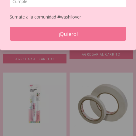
Sumate a la comunidad #washilover
¡Quiero!
ADHESIVO BIFAZ EN CINTA STICKY
SILICONA LIQUIDA IBI X 30 ML
TALBOT 5M...
$0.80 USD
$3.01 USD