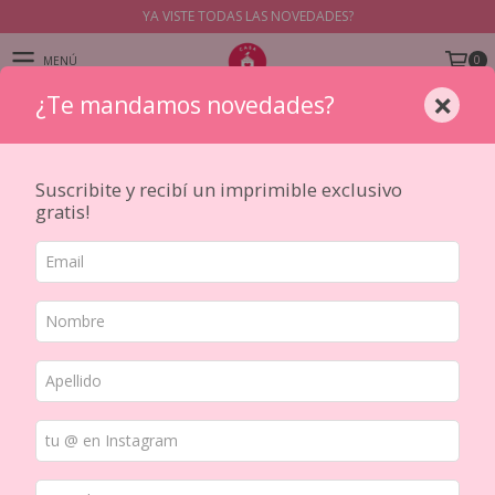
YA VISTE TODAS LAS NOVEDADES?
0
MENÚ
×
¿Te mandamos novedades?
PRODUCTOS
Suscribite y recibí un imprimible exclusivo
gratis!
Inicio
/
HERRAMIENTAS
/
ADHESIVOS
Ordenar por
FILTRAR
5% OFF
COMPRANDO 2 O MÁS