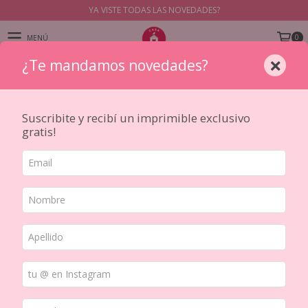
YA VISTE TODAS LAS NOVEDADES?
0
MENÚ
×
¿Te mandamos novedades?
PRODUCTOS
Inicio
/
KITS Y SETS DE PAPELERIA
/
Set de Journaling Nature imprint Simno con cuaderno A6
Suscribite y recibí un imprimible exclusivo
gratis!