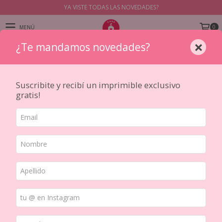
YA VISTE TODAS LAS NOVEDADES?
0
MENÚ
×
¿Te mandamos novedades?
PRODUCTOS
Inicio
/
CINTAS DECORATIVAS PET y WASHIS
/
TIPO
/
Cajas y sets de cintas PET y Washi
/
Suscribite y recibí un imprimible exclusivo
Set de 3 cintas Pre-cut Sunlit Orchard Script Tape
gratis!
(GILDED) (090)