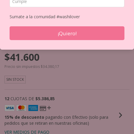
Sumate a la comunidad #washilover
¡Quiero!
SET DE 3 CINTAS PRE-CUT SUNLIT ORCHARD
SCRIPT TAPE (GILDED) (090)
$41.600
Precio sin impuestos
$34.380,17
SIN STOCK
12
CUOTAS DE
$5.386,85
15% de descuento
pagando con Efectivo (solo para
pedidos que se retiran en nuestras oficinas)
VER MEDIOS DE PAGO