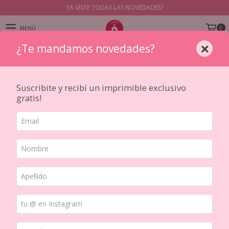
YA VISTE TODAS LAS NOVEDADES?
0
MENÚ
×
¿Te mandamos novedades?
PRODUCTOS
Inicio
/
HERRAMIENTAS
/
TROQUELADO Y REPUJADO
/
Troqueladoras
/
Perforadora artistica 50mm 2" Corazon
Suscribite y recibí un imprimible exclusivo
gratis!
20
%
OFF