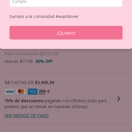
Sumate a la comunidad #washilover
PERFORADORA ARTISTICA 50MM 2"
CORAZON
¡Quiero!
$28.522
$35.652
Precio sin impuestos
$23.571,90
$7.130
20
% OFF
Ahorrás:
12
CUOTAS DE
$3.693,36
15% de descuento
pagando con Efectivo (solo para
pedidos que se retiran en nuestras oficinas)
VER MEDIOS DE PAGO