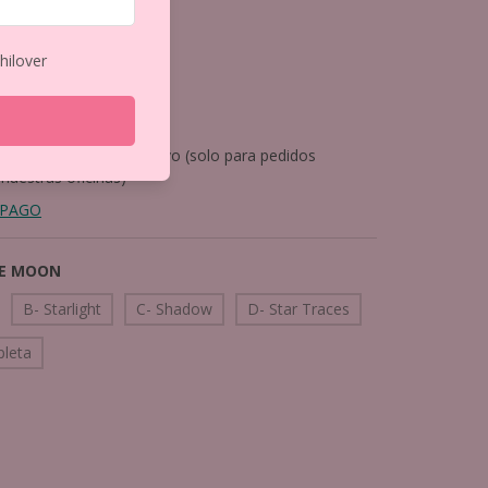
os
$6.179,34
hilover
968,21
nto
pagando con Efectivo (solo para pedidos
 nuestras oficinas)
 PAGO
UE MOON
B- Starlight
C- Shadow
D- Star Traces
pleta