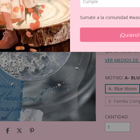
$7.477
Precio sin impuest
Sumate a la comunidad #was
12
CUOTAS DE
$
¡Quiero!
15% de descue
que se retiran en
VER MEDIOS DE
MOTIVO:
A- BL
A- Blue Moon
E- Familia Com
CANTIDAD