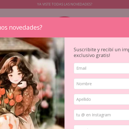
YA VISTE TODAS LAS NOVEDADES?
os novedades?
Suscribite y recibí un i
exclusivo gratis!
STICKERS
PAPELES
SELLOS
PAPELERIA JAPONESA
HERR
ON
Pack
Pack 5 stickers PET To the Moon c/ Foil
/
/
PACK 5 S
FOIL