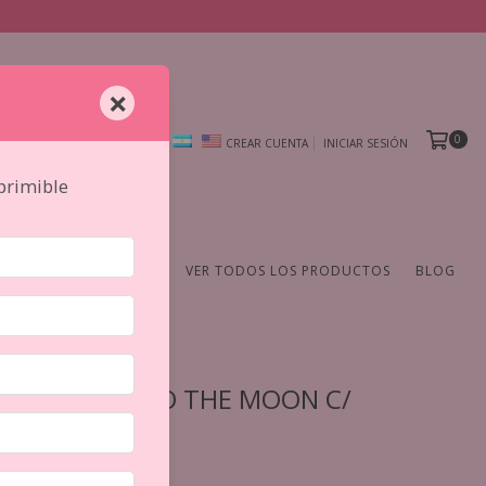
×
0
CREAR CUENTA
INICIAR SESIÓN
mprimible
AMIENTAS
DE AUTOR
VER TODOS LOS PRODUCTOS
BLOG
TICKERS PET TO THE MOON C/