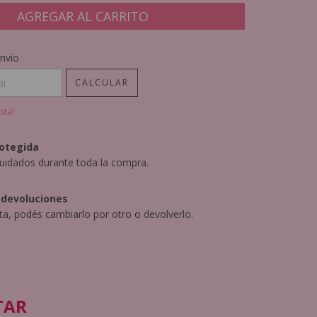
CP:
CAMBIAR CP
nvío
CALCULAR
stal
otegida
uidados durante toda la compra.
 devoluciones
sta, podés cambiarlo por otro o devolverlo.
TAR