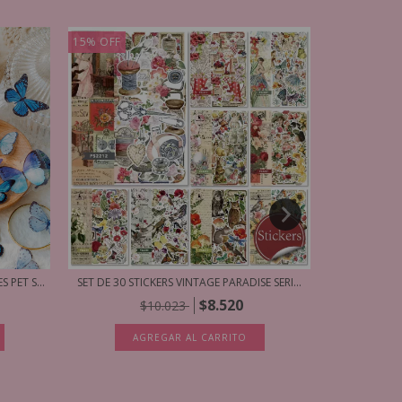
15
%
OFF
STICKE
A
 PET S...
SET DE 30 STICKERS VINTAGE PARADISE SERI...
$8.520
$10.023
AGREGAR AL CARRITO