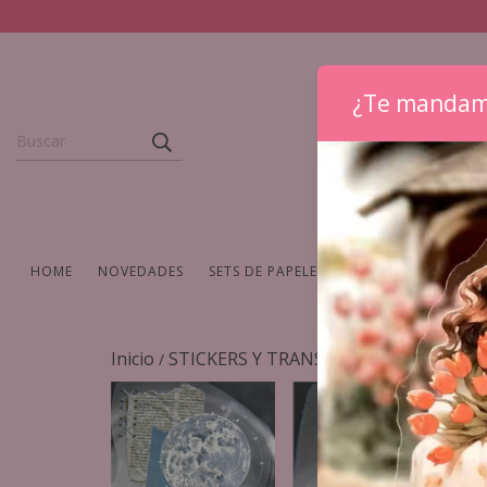
¿Te mandam
HOME
NOVEDADES
SETS DE PAPELERIA
WASHIS Y CINTAS
Inicio
STICKERS Y TRANSFERS
PRESENTACI
/
/