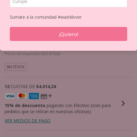
Sumate a la comunidad #washilover
COFFEE WASHI TAPE STICKER SET X 4 (753)
¡Quiero!
$31.000
Precio sin impuestos
$25.619,83
SIN STOCK
12
CUOTAS DE
$4.014,24
15% de descuento
pagando con Efectivo (solo para
pedidos que se retiran en nuestras oficinas)
VER MEDIOS DE PAGO