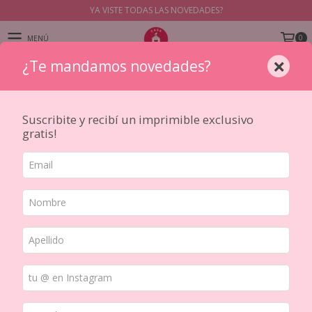
YA VISTE TODAS LAS NOVEDADES?
0
MENÚ
×
¿Te mandamos novedades?
PRODUCTOS
Inicio
/
CINTAS DECORATIVAS PET y WASHIS
/
TIPO
/
Cajas y sets de cintas PET y Washi
/
Suscribite y recibí un imprimible exclusivo
Coffee Washi Tape Sticker Set x 4 (753)
gratis!