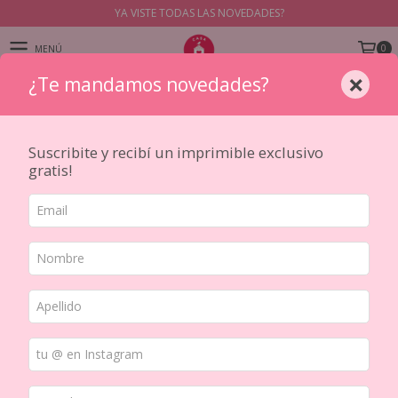
YA VISTE TODAS LAS NOVEDADES?
0
MENÚ
×
¿Te mandamos novedades?
PRODUCTOS
Inicio
/
CINTAS DECORATIVAS PET y WASHIS
/
TIPO
/
Washi stickers y sticker rolls
/
Suscribite y recibí un imprimible exclusivo
Cinta Pre-cut Nostalgic Moments XXL PET
gratis!