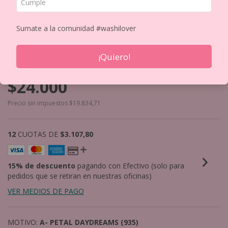
Sumate a la comunidad #washilover
CINTA PRE-CUT NOSTALGIC MOMENTS XXL
¡Quiero!
PET
$24.000
Precio sin impuestos
$19.834,71
12
CUOTAS DE
$3.107,80
15% de descuento
pagando con Efectivo (solo para
pedidos que se retiran en nuestras oficinas)
VER MEDIOS DE PAGO
MOTIVO:
A- PETAL DAYDREAMS (935)