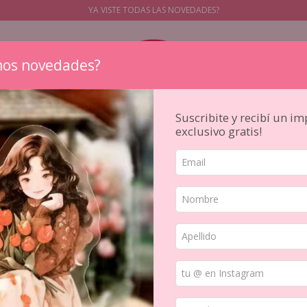
YA VISTE TODAS LAS NOVEDADES?
os novedades?
Suscribite y recibí un i
exclusivo gratis!
STICKERS
PAPELES
SELLOS
PAPELERIA JAPONESA
HERR
TIPO
Washis y PET sueltas
Cinta Pet SODA clear 20 mm 
/
/
CINTA PE
GLITTER