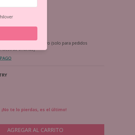
6
os
$12.905,79
hilover
2.022,14
nto
pagando con Efectivo (solo para pedidos
 nuestras oficinas)
 PAGO
TRY
¡No te lo pierdas, es el último!