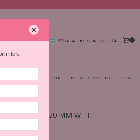
×
0
CREAR CUENTA
INICIAR SESIÓN
mprimible
AMIENTAS
DE AUTOR
VER TODOS LOS PRODUCTOS
BLOG
with glitter
T SODA CLEAR 20 MM WITH