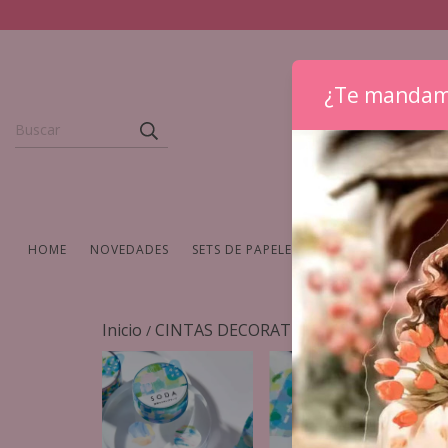
¿Te mandam
HOME
NOVEDADES
SETS DE PAPELERIA
WASHIS Y CINTAS
Inicio
CINTAS DECORATIVAS PET y WASHIS
/
/