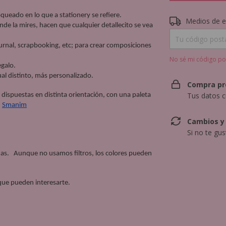
queado en lo que a stationery se refiere.
Entregas para el 
Medios de e
de la mires, hacen que cualquier detallecito se vea 
urnal, scrapbooking, etc; para crear composiciones 
No sé mi código po
alo.  
al distinto, más personalizado.
Compra pr
Tus datos c
s dispuestas en distinta orientación, con una paleta 
 
Smanim
Cambios y
Si no te gu
s.   Aunque no usamos filtros, los colores pueden 
que pueden interesarte.