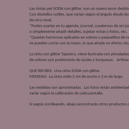
Las cintas pet SODA con glitter, son un nuevo amor desblo
Con destellos sutiles, que varían según el ángulo desde don
de otro nivel.  
*Podes usarlas en tu agenda, journal, cuadernos de art jo
o simplemente añadir detalles, sujetar notas o fotos, etc. 
*Quedan hermosas aplicadas en sobres o paquetitos de reg
Se pueden cortar con la mano, lo que añade un efecto visu
La cinta con glitter Tapestry, viene ilustrada con pincelada
de colores con predominio de azules y turquesas.   Artista:
QUE RECIBIS:  Una cinta SODA con glitter.
MEDIDAS:  La cinta mide 2 cm de ancho x 3 m de largo.
Las medidas son aproximadas.  Las fotos están ambientada
variar según la calibración de cada pantalla. 
Si seguis scrolleando, abajo encontrarás otros productos 