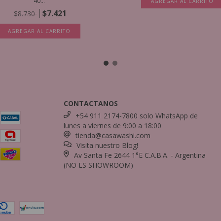
40...
AGREGAR AL CARRITO
$7.421
$8.730
AGREGAR AL CARRITO
CONTACTANOS
+54 911 2174-7800 solo WhatsApp de
lunes a viernes de 9:00 a 18:00
tienda@casawashi.com
Visita nuestro Blog!
Av Santa Fe 2644 1°E C.A.B.A. - Argentina
(NO ES SHOWROOM)