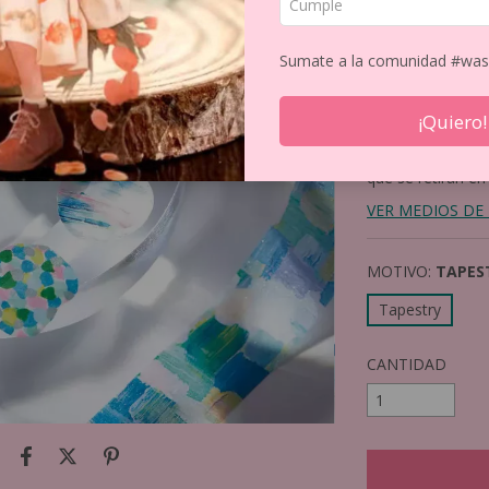
$15.61
Precio sin impuest
Sumate a la comunidad #was
12
CUOTAS DE
$
¡Quiero!
15% de descue
que se retiran en
VER MEDIOS DE
MOTIVO:
TAPES
Tapestry
CANTIDAD