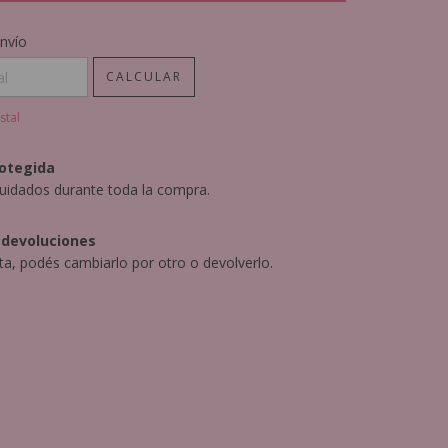
CP:
CAMBIAR CP
nvío
CALCULAR
stal
otegida
uidados durante toda la compra.
 devoluciones
sta, podés cambiarlo por otro o devolverlo.