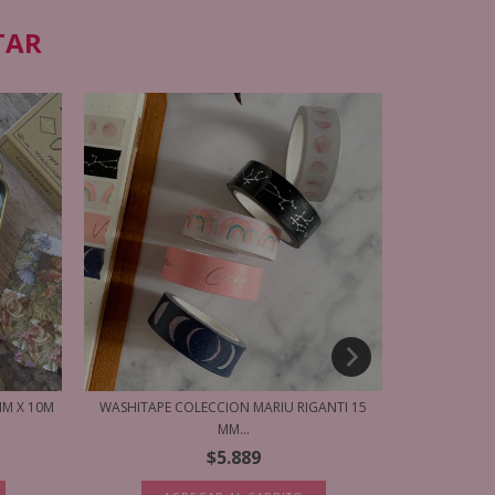
TAR
MM X 10M
WASHITAPE COLECCION MARIU RIGANTI 15
MM...
$5.889
WASHI C