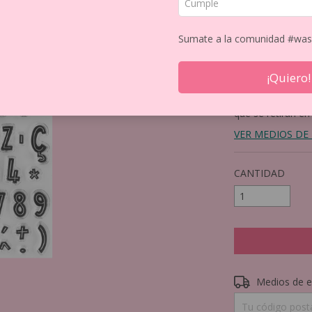
$38.42
Precio sin impuest
Sumate a la comunidad #was
12
CUOTAS DE
$
¡Quiero!
15% de descue
que se retiran en
VER MEDIOS DE
CANTIDAD
Entregas para el 
Medios de e