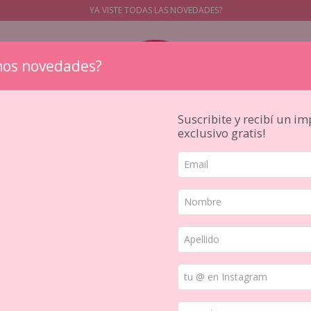
YA VISTE TODAS LAS NOVEDADES?
os novedades?
Suscribite y recibí un i
exclusivo gratis!
STICKERS
PAPELES
SELLOS
PAPELERIA JAPONESA
HERR
ilico Alfabeto 11x21 L Lala Land Lora Bailora
SELLO DE
LALA LAN