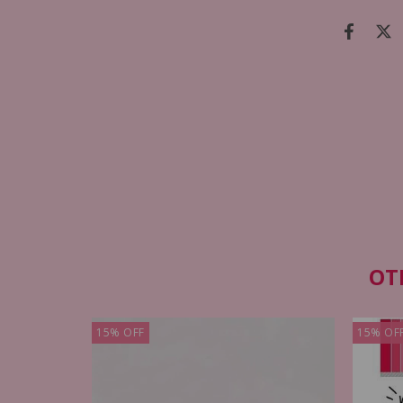
OT
15
%
OFF
15
%
OF