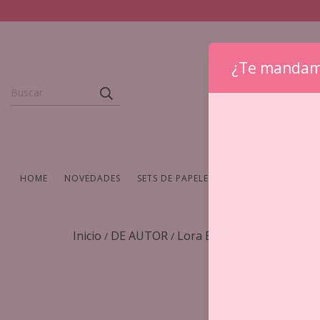
¿Te mandam
HOME
NOVEDADES
SETS DE PAPELERIA
WASHIS Y CINTAS
Inicio
DE AUTOR
Lora Bailora
Sello de acr
/
/
/