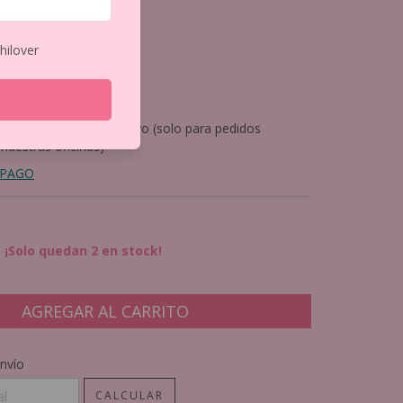
6
os
$31.757,02
hilover
4.975,85
nto
pagando con Efectivo (solo para pedidos
 nuestras oficinas)
 PAGO
¡Solo quedan
2
en stock!
CP:
CAMBIAR CP
nvío
CALCULAR