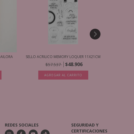
BAILORA
SELLO ACRILICO MEMORY LOQUER 11X21CM
CARPETA D
$48.906
$57.537
AGREGAR AL CARRITO
A
REDES SOCIALES
SEGURIDAD Y
CERTIFICACIONES