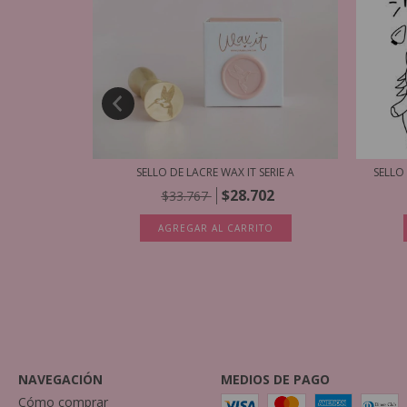
ORA SERIE B
SELLO DE LACRE WAX IT SERIE A
SELLO
$28.702
$33.767
TO
AGREGAR AL CARRITO
NAVEGACIÓN
MEDIOS DE PAGO
Cómo comprar