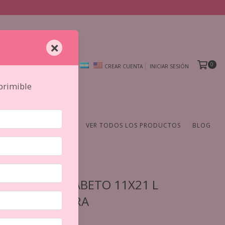
×
0
CREAR CUENTA
INICIAR SESIÓN
mprimible
AMIENTAS
DE AUTOR
VER TODOS LOS PRODUCTOS
BLOG
 ACRILICO ALFABETO 11X21 L
D LORA BAILORA