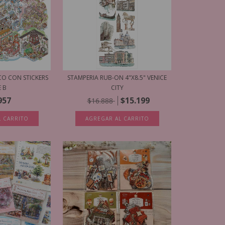
CO CON STICKERS
STAMPERIA RUB-ON 4"X8.5" VENICE
E B
CITY
957
$15.199
$16.888
L CARRITO
AGREGAR AL CARRITO