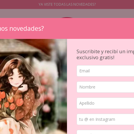
YA VISTE TODAS LAS NOVEDADES?
os novedades?
Suscribite y recibí un i
exclusivo gratis!
STICKERS
PAPELES
SELLOS
PAPELERIA JAPONESA
HERR