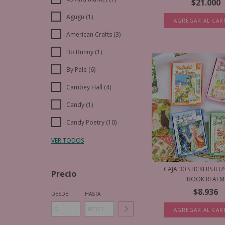
$21.000
Agugu (1)
AGREGAR AL CAR
American Crafts (3)
Bo Bunny (1)
By Pale (6)
Cambey Hall (4)
Candy (1)
Candy Poetry (10)
VER TODOS
CAJA 30 STICKERS IL
Precio
BOOK REALM
$8.936
DESDE
HASTA
AGREGAR AL CAR