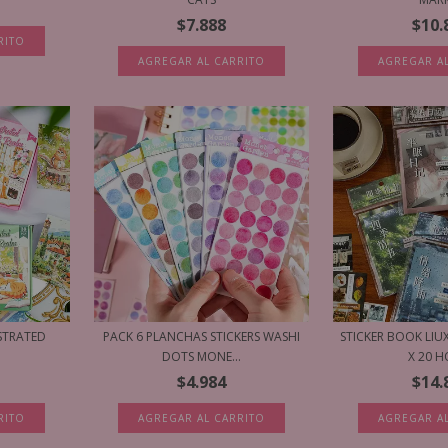
$7.888
$10.
RITO
AGREGAR AL CARRITO
AGREGAR A
USTRATED
PACK 6 PLANCHAS STICKERS WASHI
STICKER BOOK LI
DOTS MONE...
X 20 HO
$4.984
$14.
RITO
AGREGAR AL CARRITO
AGREGAR A