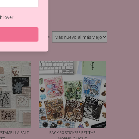
 transfers más lindos
hilover
Ordenar por
ESTAMPILLA SALT
PACK 50 STICKERS PET THE
KET
MORNING LIGHT