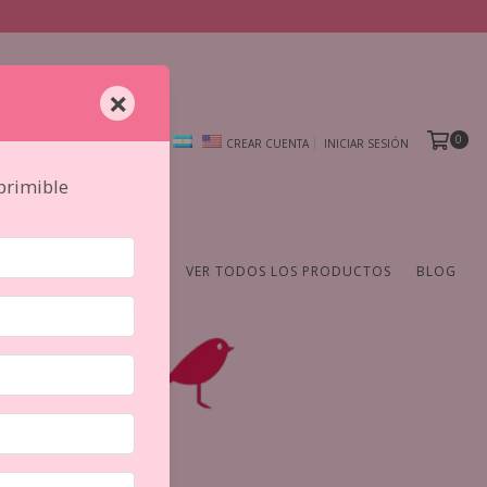
×
0
CREAR CUENTA
INICIAR SESIÓN
mprimible
AMIENTAS
DE AUTOR
VER TODOS LOS PRODUCTOS
BLOG