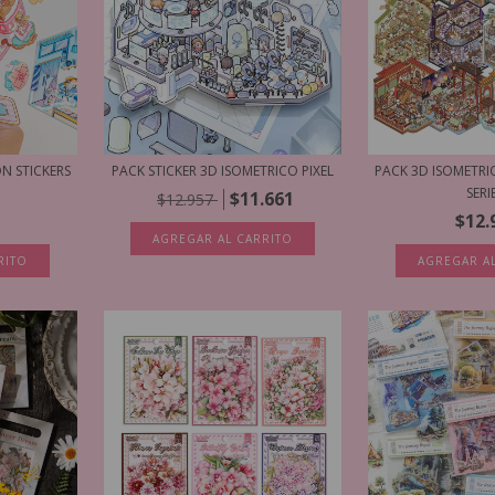
N STICKERS
PACK STICKER 3D ISOMETRICO PIXEL
PACK 3D ISOMETRI
SERI
$11.661
$12.957
$12.
AGREGAR AL CARRITO
RITO
AGREGAR A