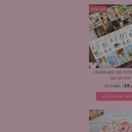
46
%
OFF
CALENDARIO 365 STICK
DAY BY DAY
$9.
$17.438
AGREGAR AL CAR