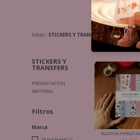
Stickers y pegatinas
Inicio
STICKERS Y TRANSFERS
/
STICKERS Y
TRANSFERS
PRESENTACION
MATERIAL
Filtros
Marca
BLOCK DE PAPELES A5
49 And Market (1)