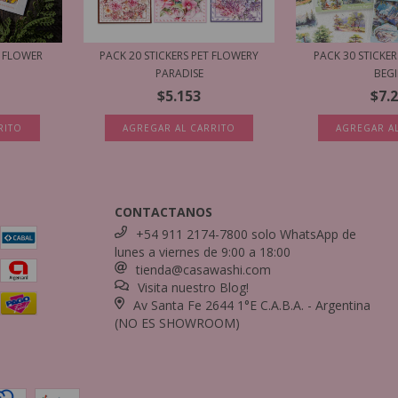
T FLOWER
PACK 20 STICKERS PET FLOWERY
PACK 30 STICKER
PARADISE
BEG
$5.153
$7.
RITO
AGREGAR AL CARRITO
AGREGAR A
CONTACTANOS
+54 911 2174-7800 solo WhatsApp de
lunes a viernes de 9:00 a 18:00
tienda@casawashi.com
Visita nuestro Blog!
Av Santa Fe 2644 1°E C.A.B.A. - Argentina
(NO ES SHOWROOM)