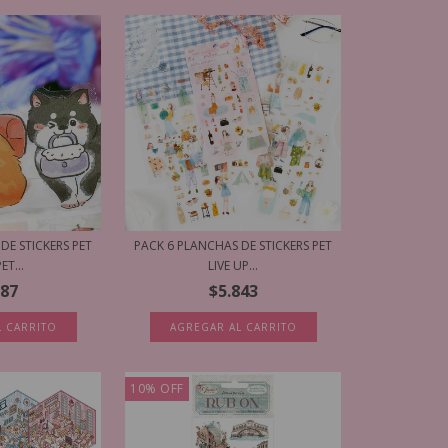
DE STICKERS PET
PACK 6 PLANCHAS DE STICKERS PET
ET...
LIVE UP...
787
$5.843
L CARRITO
AGREGAR AL CARRITO
10
%
OFF