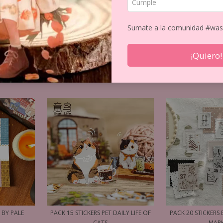
STICKERS Y TRANSFERS
 de PET, vinilo, papel y washi para pegar donde quieras. Y también los
Sumate a la comunidad #was
¡Quiero!
 BY PALE
PACK 15 STICKERS PET DAILY LIFE OF
PACK 20 STICKERS 
CATS
MAR