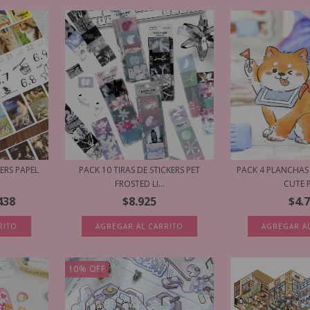
ERS PAPEL
PACK 10 TIRAS DE STICKERS PET
PACK 4 PLANCHAS 
FROSTED LI...
CUTE P
438
$8.925
$4.
RITO
AGREGAR AL CARRITO
AGREGAR A
10
%
OFF